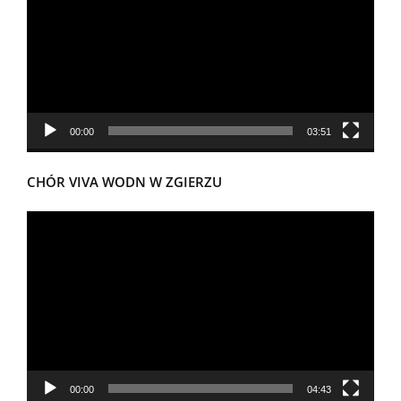
00:00
03:51
CHÓR VIVA WODN W ZGIERZU
Odtwarzacz
video
00:00
04:43