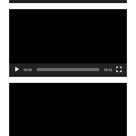
Odtwarzacz
video
00:00
05:51
Odtwarzacz
video