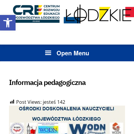
Zapraszamy na Wojewódzki Konkurs pn. „Żołnierze Wyklęci – niezłomni obrońcy
Rzeczypospolitej” dla uczniów szkół podstawowych klas VI-VIII
Open toolbar
Open Menu
Informacja pedagogiczna
Post Views: jesteś
142